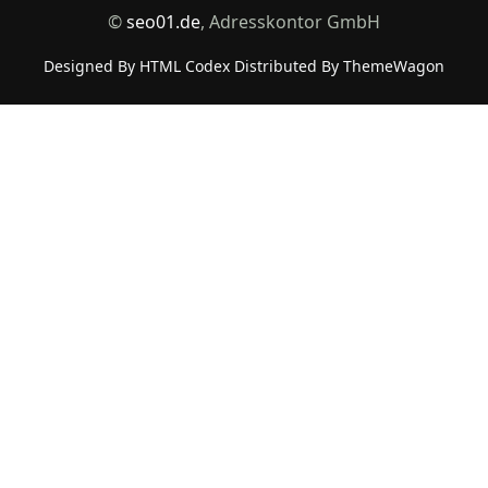
©
seo01.de
, Adresskontor GmbH
Designed By
HTML Codex
Distributed By
ThemeWagon